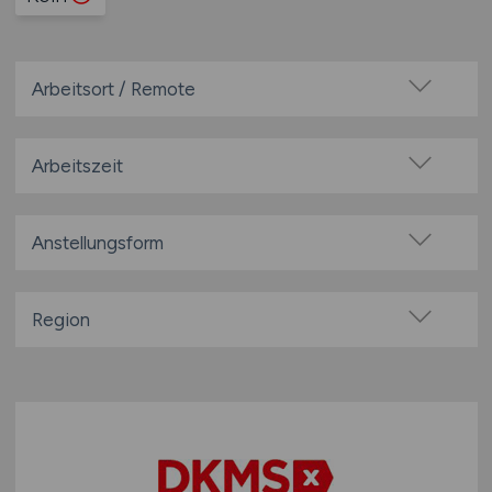
Arbeitsort / Remote
Vor Ort (kein Home-Office)
Home-Office möglich / Hybrid
Arbeitszeit
100% Remote
Vollzeit
Überwiegend Remote (>50%)
Teilzeit
Anstellungsform
Remote aus dem Ausland möglich
Festanstellung
befristete Anstellung
Region
Leitung / Führung
Baden-Württemberg
Geschäftsleitung / Vorstand
Bayern
Projektarbeit / Freelancer
Berlin
Arbeitnehmerüberlassung
Brandenburg
geringfügige Beschäftigung / Minijob
Bremen