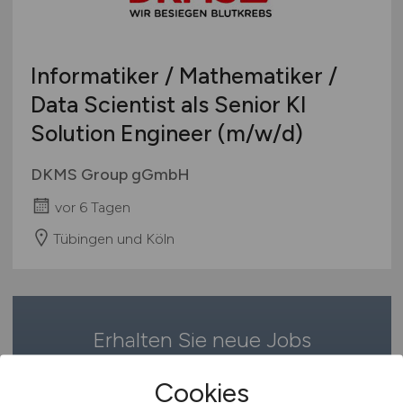
Berufseinstieg / Trainee
Hamburg
Bachelor-/ Master-/ Diplom-Arbeit
Hessen
Studentenjobs / Werkstudenten
Informatiker / Mathematiker /
Mecklenburg-Vorpommern
Ausbildung / Studium
Data Scientist als Senior KI
Niedersachsen
Praktikum
Solution Engineer
(m/w/d)
Nordrhein-Westfalen
Rheinland-Pfalz
DKMS Group gGmbH
Saarland
vor 6 Tagen
Sachsen
Sachsen-Anhalt
Tübingen und Köln
Schleswig-Holstein
Thüringen
Deutschlandweit
Erhalten Sie neue Jobs
Österreich
Schweiz
bequem per
E-Mail
!
Cookies
Europa