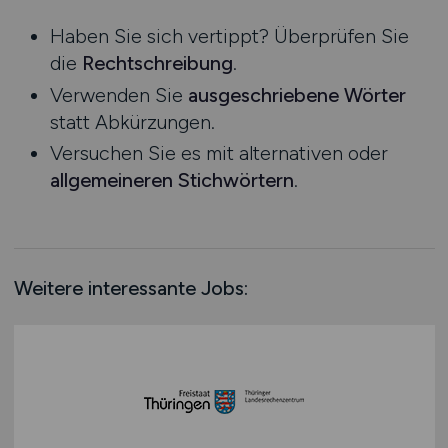
Niedersachsen
Praktikum
Haben Sie sich vertippt? Überprüfen Sie
Nordrhein-Westfalen
die
Rechtschreibung
.
Rheinland-Pfalz
Verwenden Sie
ausgeschriebene Wörter
Saarland
statt Abkürzungen.
Sachsen
Versuchen Sie es mit alternativen oder
Sachsen-Anhalt
allgemeineren Stichwörtern
.
Schleswig-Holstein
Thüringen
Deutschlandweit
Österreich
Weitere interessante Jobs:
Schweiz
Europa
International