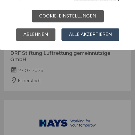
COOKIE-EINSTELLUNGEN
Leiter Data Warehouse, Business
ABLEHNEN
ALLE AKZEPTIEREN
Intelligence & KI
(m/w/d)
DRF Stiftung Luftrettung gemeinnützige
GmbH
27.07.2026
Filderstadt