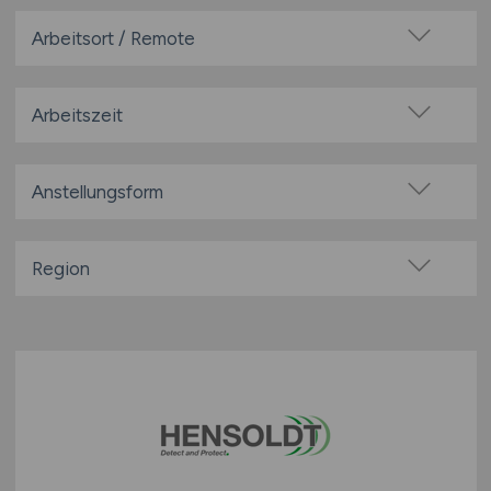
Arbeitsort / Remote
Vor Ort (kein Home-Office)
Home-Office möglich / Hybrid
Arbeitszeit
100% Remote
Vollzeit
Überwiegend Remote (>50%)
Teilzeit
Anstellungsform
Remote aus dem Ausland möglich
Festanstellung
befristete Anstellung
Region
Leitung / Führung
Baden-Württemberg
Geschäftsleitung / Vorstand
Bayern
Projektarbeit / Freelancer
Berlin
Arbeitnehmerüberlassung
Brandenburg
geringfügige Beschäftigung / Minijob
Bremen
Berufseinstieg / Trainee
Hamburg
Bachelor-/ Master-/ Diplom-Arbeit