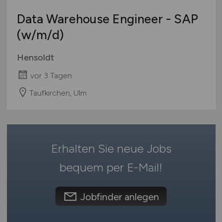
Hessen
Studentenjobs / Werkstudenten
Data Warehouse Engineer - SAP
Mecklenburg-Vorpommern
Ausbildung / Studium
(w/m/d)
Niedersachsen
Praktikum
Nordrhein-Westfalen
Hensoldt
Rheinland-Pfalz
vor 3 Tagen
Saarland
Sachsen
Taufkirchen, Ulm
Sachsen-Anhalt
Schleswig-Holstein
Thüringen
Erhalten Sie neue Jobs
Deutschlandweit
Österreich
bequem per
E-Mail
!
Schweiz
Europa
Jobfinder anlegen
International