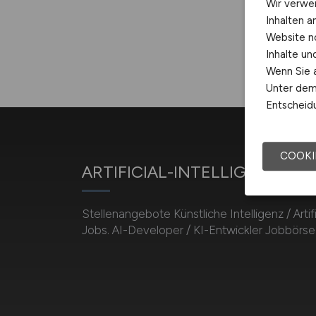
Wir verwe
Inhalten a
Website n
Inhalte u
Wenn Sie a
Unter dem 
Entscheidu
COOKI
ARTIFICIAL-INTELLIGENCE.J
Stellenangebote Künstliche Intelligenz / Artifi
Jobs. AI-Developer / KI-Entwickler Jobbörse