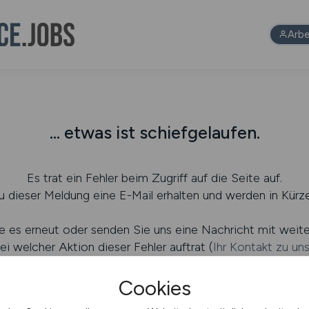
Arbe
... etwas ist schiefgelaufen.
Es trat ein Fehler beim Zugriff auf die Seite auf.
 dieser Meldung eine E-Mail erhalten und werden in Kürze
e es erneut oder senden Sie uns eine Nachricht mit weit
ei welcher Aktion dieser Fehler auftrat (
Ihr Kontakt zu un
Cookies