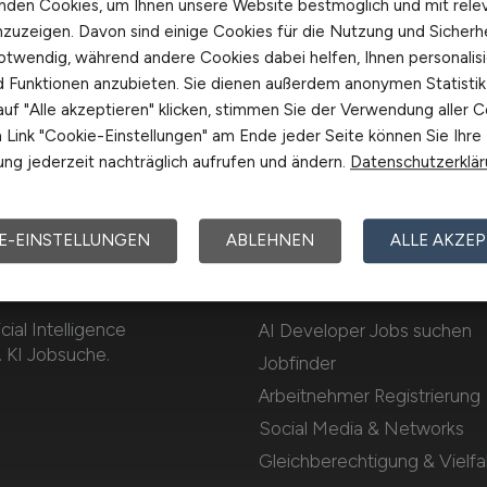
nden Cookies, um Ihnen unsere Website bestmöglich und mit rele
nzuzeigen. Davon sind einige Cookies für die Nutzung und Sicherh
otwendig, während andere Cookies dabei helfen, Ihnen personalisi
nd Funktionen anzubieten. Sie dienen außerdem anonymen Statisti
uf "Alle akzeptieren" klicken, stimmen Sie der Verwendung aller C
Link "Cookie-Einstellungen" am Ende jeder Seite können Sie Ihre
ng jederzeit nachträglich aufrufen und ändern.
Datenschutzerklä
E-EINSTELLUNGEN
ABLEHNEN
ALLE AKZEP
OBS
Für Arbeitnehmer
cial Intelligence
AI Developer Jobs suchen
. KI Jobsuche.
Jobfinder
Arbeitnehmer Registrierung
Social Media & Networks
Gleichberechtigung & Vielfal