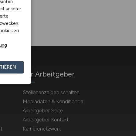
vanten
eit unserer
erte
kzwecken.
ookies zu.
rung
TIEREN
Für Arbeitgeber
Stellenanzeigen schalten
Mediadaten & Konditionen
Arbeitgeber Seite
Arbeitgeber Kontakt
t
Karrierenetzwerk