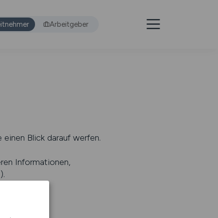
itnehmer
Arbeitgeber
 einen Blick darauf werfen.
eren Informationen,
s
).