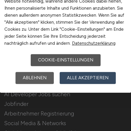
Website notwendig, während andere Cookies dabei helfen,
Ihnen personalisierte Inhalte und Funktionen anzubieten. Sie
Stellenanzeigen schalten
dienen außerdem anonymen Statistikzwecken. Wenn Sie auf
Mediadaten & Konditionen
"Alle akzeptieren" klicken, stimmen Sie der Verwendung aller
Cookies zu. Unter dem Link "Cookie-Einstellungen" am Ende
Arbeitgeber Seite
jeder Seite können Sie Ihre Entscheidung jederzeit
Arbeitgeber Kontakt
nachträglich aufrufen und ändern.
Datenschutzerklärung
Karrierenetzwerk
COOKIE-EINSTELLUNGEN
Für Arbeitnehmer
ABLEHNEN
ALLE AKZEPTIEREN
AI Developer Jobs suchen
Jobfinder
Arbeitnehmer Registrierung
Social Media & Networks