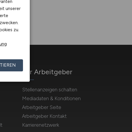
vanten
eit unserer
erte
kzwecken.
ookies zu.
rung
TIEREN
Für Arbeitgeber
Stellenanzeigen schalten
Mediadaten & Konditionen
Arbeitgeber Seite
Arbeitgeber Kontakt
t
Karrierenetzwerk