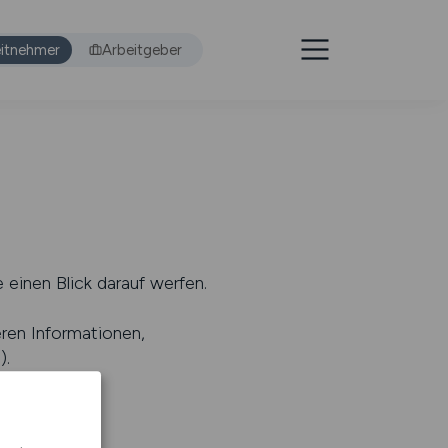
itnehmer
Arbeitgeber
 einen Blick darauf werfen.
eren Informationen,
s
).