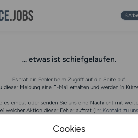
Arbe
... etwas ist schiefgelaufen.
Es trat ein Fehler beim Zugriff auf die Seite auf.
 dieser Meldung eine E-Mail erhalten und werden in Kürze
e es erneut oder senden Sie uns eine Nachricht mit weit
ei welcher Aktion dieser Fehler auftrat (
Ihr Kontakt zu un
Cookies