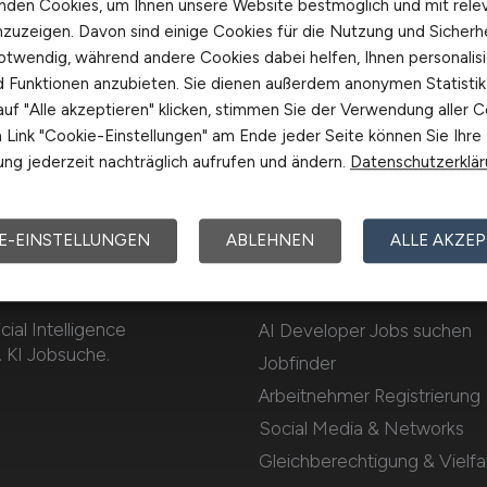
nden Cookies, um Ihnen unsere Website bestmöglich und mit rele
nzuzeigen. Davon sind einige Cookies für die Nutzung und Sicherh
otwendig, während andere Cookies dabei helfen, Ihnen personalisi
nd Funktionen anzubieten. Sie dienen außerdem anonymen Statisti
uf "Alle akzeptieren" klicken, stimmen Sie der Verwendung aller C
Link "Cookie-Einstellungen" am Ende jeder Seite können Sie Ihre
ng jederzeit nachträglich aufrufen und ändern.
Datenschutzerklä
E-EINSTELLUNGEN
ABLEHNEN
ALLE AKZEP
OBS
Für Arbeitnehmer
cial Intelligence
AI Developer Jobs suchen
. KI Jobsuche.
Jobfinder
Arbeitnehmer Registrierung
Social Media & Networks
Gleichberechtigung & Vielfal