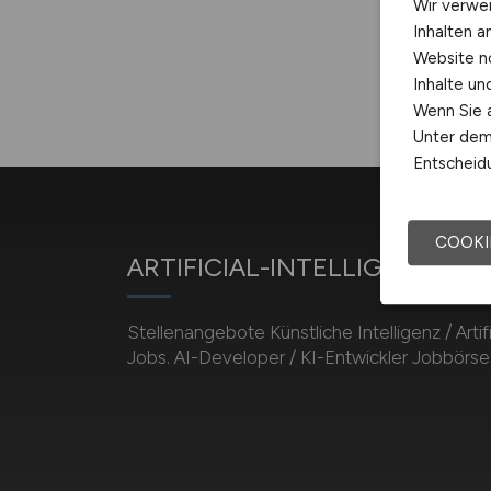
Wir verwe
Inhalten a
Website n
Inhalte u
Wenn Sie a
Unter dem 
Entscheidu
COOKI
ARTIFICIAL-INTELLIGENCE.J
Stellenangebote Künstliche Intelligenz / Artifi
Jobs. AI-Developer / KI-Entwickler Jobbörse