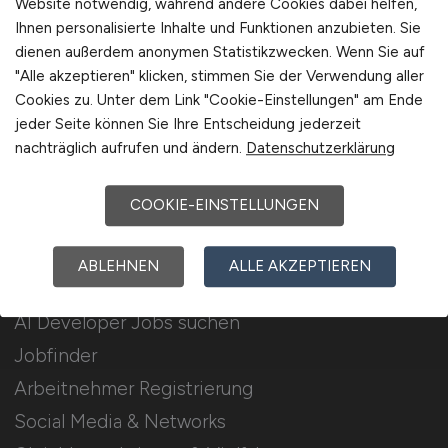
Website notwendig, während andere Cookies dabei helfen,
Ihnen personalisierte Inhalte und Funktionen anzubieten. Sie
Stellenanzeigen schalten
dienen außerdem anonymen Statistikzwecken. Wenn Sie auf
Mediadaten & Konditionen
"Alle akzeptieren" klicken, stimmen Sie der Verwendung aller
Cookies zu. Unter dem Link "Cookie-Einstellungen" am Ende
Arbeitgeber Seite
jeder Seite können Sie Ihre Entscheidung jederzeit
Arbeitgeber Kontakt
nachträglich aufrufen und ändern.
Datenschutzerklärung
Karrierenetzwerk
COOKIE-EINSTELLUNGEN
Für Arbeitnehmer
ABLEHNEN
ALLE AKZEPTIEREN
AI Developer Jobs suchen
Jobfinder
Arbeitnehmer Registrierung
Social Media & Networks