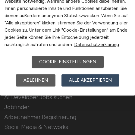
Website notwendig, während andere Cookies dabei helfen,
Ihnen personalisierte Inhalte und Funktionen anzubieten. Sie
Stellenanzeigen schalten
dienen außerdem anonymen Statistikzwecken. Wenn Sie auf
Mediadaten & Konditionen
"Alle akzeptieren" klicken, stimmen Sie der Verwendung aller
Cookies zu. Unter dem Link "Cookie-Einstellungen" am Ende
Arbeitgeber Seite
jeder Seite können Sie Ihre Entscheidung jederzeit
Arbeitgeber Kontakt
nachträglich aufrufen und ändern.
Datenschutzerklärung
Karrierenetzwerk
COOKIE-EINSTELLUNGEN
Für Arbeitnehmer
ABLEHNEN
ALLE AKZEPTIEREN
AI Developer Jobs suchen
Jobfinder
Arbeitnehmer Registrierung
Social Media & Networks