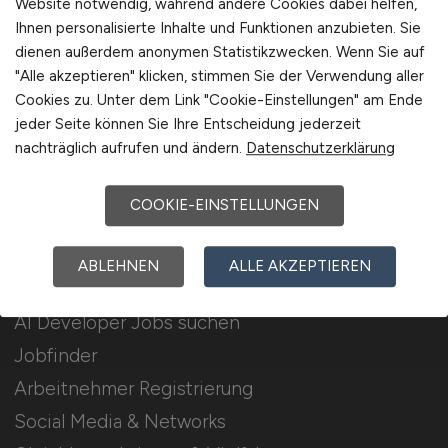
Website notwendig, während andere Cookies dabei helfen,
Ihnen personalisierte Inhalte und Funktionen anzubieten. Sie
Stellenanzeigen schalten
dienen außerdem anonymen Statistikzwecken. Wenn Sie auf
Mediadaten & Konditionen
"Alle akzeptieren" klicken, stimmen Sie der Verwendung aller
Cookies zu. Unter dem Link "Cookie-Einstellungen" am Ende
Arbeitgeber Seite
jeder Seite können Sie Ihre Entscheidung jederzeit
Arbeitgeber Kontakt
nachträglich aufrufen und ändern.
Datenschutzerklärung
Karrierenetzwerk
COOKIE-EINSTELLUNGEN
Für Arbeitnehmer
ABLEHNEN
ALLE AKZEPTIEREN
AI Developer Jobs suchen
Jobfinder
Arbeitnehmer Registrierung
Social Media & Networks