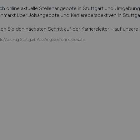
ch online aktuelle Stellenangebote in
Stuttgart
und Umgebung s
enmarkt über Jobangebote und Karriereperspektiven in
Stuttga
n Sie den nächsten Schritt auf der Karriereleiter – auf unser
fo/Auszug Stuttgart. Alle Angaben ohne Gewähr.