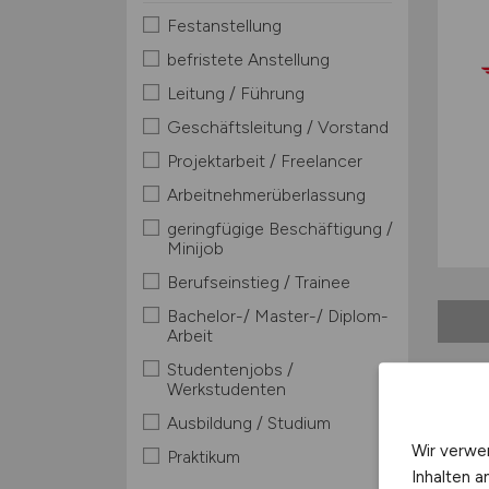
Festanstellung
befristete Anstellung
Leitung / Führung
Geschäftsleitung / Vorstand
Projektarbeit / Freelancer
Arbeitnehmerüberlassung
geringfügige Beschäftigung /
Minijob
Berufseinstieg / Trainee
Bachelor-/ Master-/ Diplom-
Arbeit
Studentenjobs /
Werkstudenten
Ausbildung / Studium
Stad
Wir verwe
Praktikum
Einw
Inhalten a