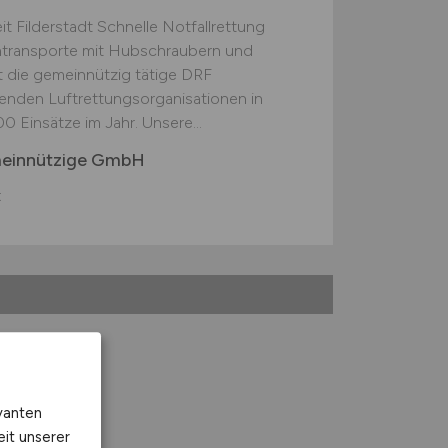
t Filderstadt Schnelle Notfallrettung
entransporte mit Hubschraubern und
 die gemeinnützig tätige DRF
hrenden Luftrettungsorganisationen in
 Einsätze im Jahr. Unsere...
meinnützige GmbH
t
vanten
eit unserer