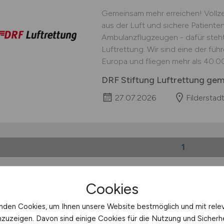
Gemeinsam mehr erreichen! Vollzei
aus der Luft und sichere Patient
Ambulanzflugzeugen - dafür steht
Luftrettung. Wir sind eine der fü
Europa und fliegen mehr als 40.000
DRF Stiftung Luftrettung ge
27.07.2026
Filderstad
1
Cookies
t:
Stuttgart
nden Cookies, um Ihnen unsere Website bestmöglich und mit rele
ohner:
ca. 650.000
nzuzeigen. Davon sind einige Cookies für die Nutzung und Sicherh