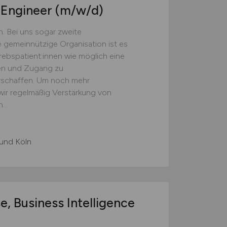
n Engineer
(m/w/d)
n. Bei uns sogar zweite
 gemeinnützige Organisation ist es
krebspatient:innen wie möglich eine
en und Zugang zu
erschaffen. Um noch mehr
 wir regelmäßig Verstärkung von
...
und Köln
, Business Intelligence