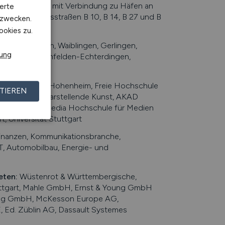
ttgarter Hafen mit Verbindung zu Häfen an
erte
A 81, Bundesstraßen B 10, B 14, B 27 und B
kzwecken.
ookies zu.
, Sindelfingen, Waiblingen, Gerlingen,
rung
ürttemberg, Leinfelden-Echterdingen,
), Universität Hohenheim, Freie Hochschule
TIEREN
ür Musik und Darstellende Kunst, AKAD
tgart, Macromedia Hochschule für Medien
, Universität Stuttgart
inanzen, Kommunikationsbranche,
 IT, Automobilbau, Energie- und
eten
:
Wüstenrot & Württembergische,
uttgart, Mahle GmbH, Ernst & Young GmbH
ding GmbH, McKesson Europe AG,
 Ed. Züblin AG, Dassault Systemes