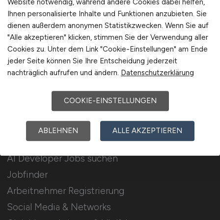
Website notwendig, während andere Cookies dabei helfen,
Ihnen personalisierte Inhalte und Funktionen anzubieten. Sie
Stellenanzeigen schalten
dienen außerdem anonymen Statistikzwecken. Wenn Sie auf
Mediadaten & Konditionen
"Alle akzeptieren" klicken, stimmen Sie der Verwendung aller
Cookies zu. Unter dem Link "Cookie-Einstellungen" am Ende
Arbeitgeber Seite
jeder Seite können Sie Ihre Entscheidung jederzeit
Arbeitgeber Kontakt
nachträglich aufrufen und ändern.
Datenschutzerklärung
Karrierenetzwerk
COOKIE-EINSTELLUNGEN
Für Arbeitnehmer
ABLEHNEN
ALLE AKZEPTIEREN
AI Developer Jobs suchen
Jobfinder
Arbeitnehmer Registrierung
Social Media & Networks