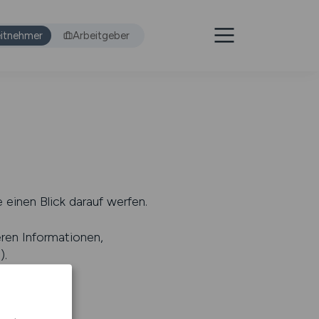
itnehmer
Arbeitgeber
 einen Blick darauf werfen.
eren Informationen,
s
).