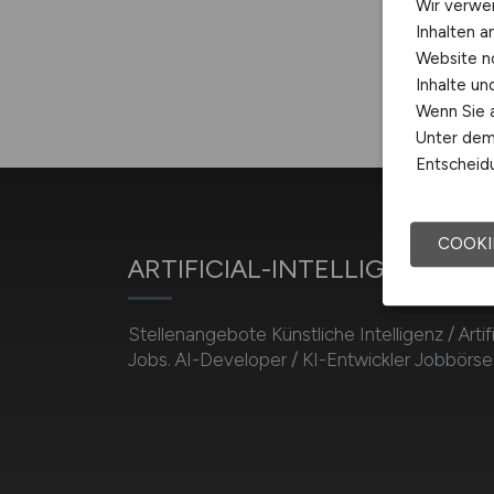
Wir verwe
Inhalten a
Website n
Inhalte u
Wenn Sie a
Unter dem 
Entscheidu
COOKI
ARTIFICIAL-INTELLIGENCE.J
Stellenangebote Künstliche Intelligenz / Artifi
Jobs. AI-Developer / KI-Entwickler Jobbörse