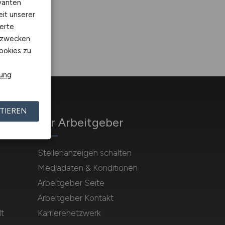
vanten
eit unserer
erte
kzwecken.
ookies zu.
rung
TIEREN
Für Arbeitgeber
Stellenanzeigen schalten
Mediadaten & Konditionen
Arbeitgeber Seite
Arbeitgeber Kontakt
t
Karrierenetzwerk