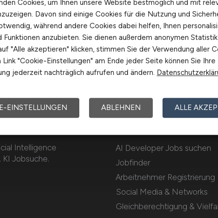
nden Cookies, um Ihnen unsere Website bestmöglich und mit rele
nzuzeigen. Davon sind einige Cookies für die Nutzung und Sicherh
otwendig, während andere Cookies dabei helfen, Ihnen personalisi
nd Funktionen anzubieten. Sie dienen außerdem anonymen Statisti
uf "Alle akzeptieren" klicken, stimmen Sie der Verwendung aller C
Link "Cookie-Einstellungen" am Ende jeder Seite können Sie Ihre
ng jederzeit nachträglich aufrufen und ändern.
Datenschutzerklä
E-EINSTELLUNGEN
ABLEHNEN
ALLE AKZEP
OBS
Für Arbeitnehmer
cial Intelligence
AI Developer Jobs suchen
. KI Jobsuche.
Jobfinder
Arbeitnehmer Registrierung
Social Media & Networks
Gleichberechtigung & Vielfal