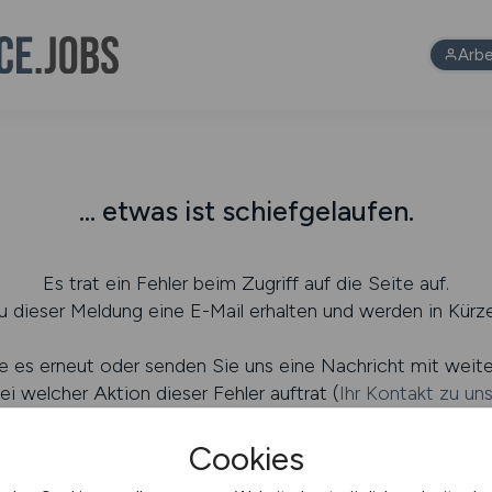
Arbe
... etwas ist schiefgelaufen.
Es trat ein Fehler beim Zugriff auf die Seite auf.
 dieser Meldung eine E-Mail erhalten und werden in Kürze
e es erneut oder senden Sie uns eine Nachricht mit weit
ei welcher Aktion dieser Fehler auftrat (
Ihr Kontakt zu un
Cookies