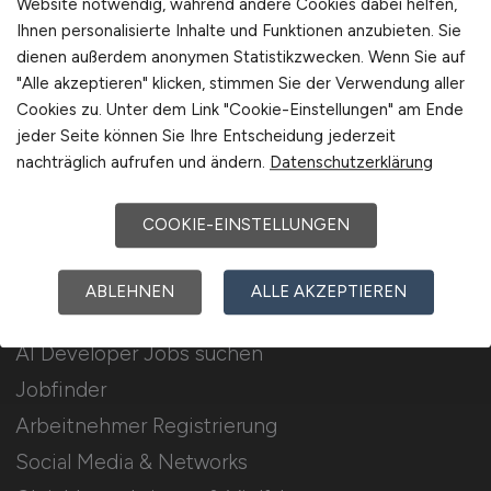
Website notwendig, während andere Cookies dabei helfen,
Ihnen personalisierte Inhalte und Funktionen anzubieten. Sie
Stellenanzeigen schalten
dienen außerdem anonymen Statistikzwecken. Wenn Sie auf
Mediadaten & Konditionen
"Alle akzeptieren" klicken, stimmen Sie der Verwendung aller
Cookies zu. Unter dem Link "Cookie-Einstellungen" am Ende
Arbeitgeber Seite
jeder Seite können Sie Ihre Entscheidung jederzeit
Arbeitgeber Kontakt
nachträglich aufrufen und ändern.
Datenschutzerklärung
Karrierenetzwerk
COOKIE-EINSTELLUNGEN
Für Arbeitnehmer
ABLEHNEN
ALLE AKZEPTIEREN
AI Developer Jobs suchen
Jobfinder
Arbeitnehmer Registrierung
Social Media & Networks