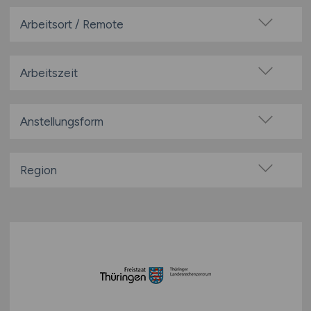
Arbeitsort / Remote
Vor Ort (kein Home-Office)
Home-Office möglich / Hybrid
Arbeitszeit
100% Remote
Vollzeit
Überwiegend Remote (>50%)
Teilzeit
Anstellungsform
Remote aus dem Ausland möglich
Festanstellung
befristete Anstellung
Region
Leitung / Führung
Baden-Württemberg
Geschäftsleitung / Vorstand
Bayern
Projektarbeit / Freelancer
Berlin
Arbeitnehmerüberlassung
Brandenburg
geringfügige Beschäftigung / Minijob
Bremen
Berufseinstieg / Trainee
Hamburg
Bachelor-/ Master-/ Diplom-Arbeit